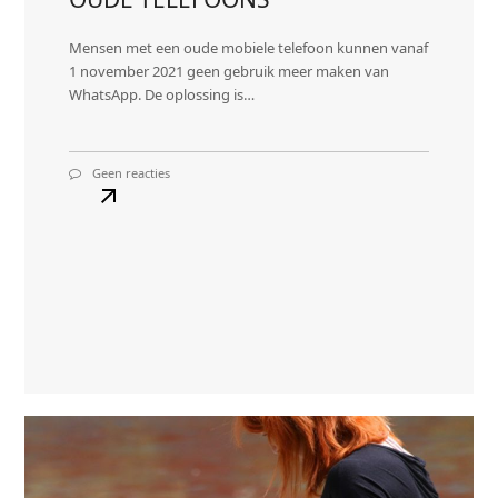
Mensen met een oude mobiele telefoon kunnen vanaf
1 november 2021 geen gebruik meer maken van
WhatsApp. De oplossing is…
Geen reacties
op
GEEN
WHATSAPP
MEER
OP
OUDE
Lees
TELEFOONS
meer
about
GEEN
WHATSAPP
MEER
OP
OUDE
TELEFOONS