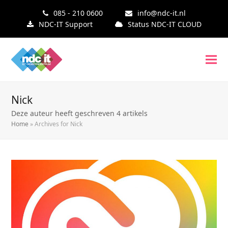
085 - 210 0600
info@ndc-it.nl
NDC-IT Support
Status NDC-IT CLOUD
Nick
Deze auteur heeft geschreven 4 artikels
Home
»
Archives for Nick