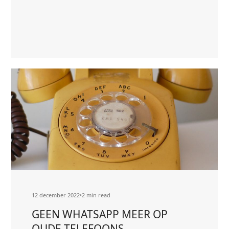
VAN
Lees
ADOBE
meer
CREATIVE
about
CLOUD
NDC-
IT
NU
PARTNER
VAN
ADOBE
CREATIVE
CLOUD
12 december 2022
•
2 min read
GEEN WHATSAPP MEER OP
OUDE TELEFOONS