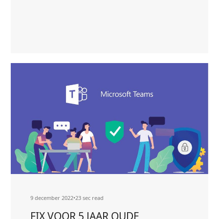
Lees
ALS
meer
MALWARE
about
VIRUSSCANNER
MAC
ZIET
CITRIX
SOFTWARE
ALS
MALWARE
9 december 2022
•
23 sec read
FIX VOOR 5 JAAR OUDE