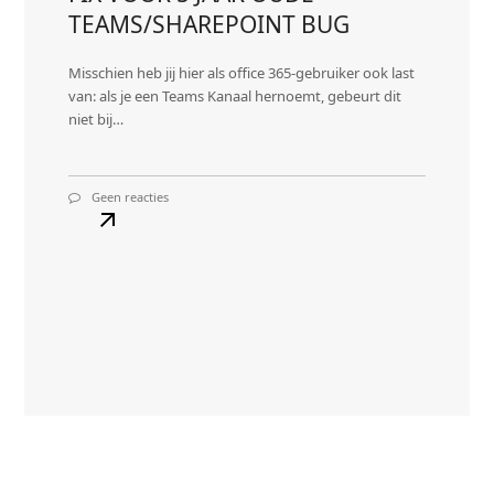
TEAMS/SHAREPOINT BUG
Misschien heb jij hier als office 365-gebruiker ook last
van: als je een Teams Kanaal hernoemt, gebeurt dit
niet bij…
Geen reacties
op
FIX
VOOR
5
JAAR
OUDE
Lees
TEAMS/SHAREPOINT
meer
BUG
about
FIX
VOOR
5
JAAR
OUDE
TEAMS/SHAREPOINT