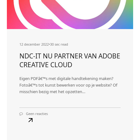
12 december 2022
•
30 sec read
NDC-IT NU PARTNER VAN ADOBE
CREATIVE CLOUD
Eigen PDFâ€™s met digitale handtekening maken?
Fotoâ€™s tot kunst bewerken voor op je website? Of
misschien bezig met het opzetten…
Geen reacties
op
NDC-
IT
NU
PARTNER