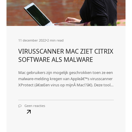
11 december 2022
•
2 min read
VIRUSSCANNER MAC ZIET CITRIX
SOFTWARE ALS MALWARE
Mac gebruikers zijn mogelijk geschrokken toen ze een
malware-melding kregen van Appleâ€™s virusscanner
XProtect (â€œEen virus op mijnÂ Mac!?â€). Deze tool…
Geen reacties
op
VIRUSSCANNER
MAC
ZIET
CITRIX
SOFTWARE