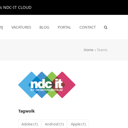
us NDC-IT CLOUD
IJ
VACATURES
BLOG
PORTAL
CONTACT
Home
»
Teams
Tagwolk
Adobe
(1)
Android
(1)
Apple
(1)