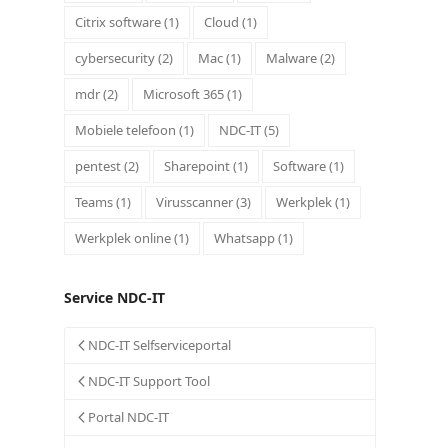
Citrix software
(1)
Cloud
(1)
cybersecurity
(2)
Mac
(1)
Malware
(2)
mdr
(2)
Microsoft 365
(1)
Mobiele telefoon
(1)
NDC-IT
(5)
pentest
(2)
Sharepoint
(1)
Software
(1)
Teams
(1)
Virusscanner
(3)
Werkplek
(1)
Werkplek online
(1)
Whatsapp
(1)
Service NDC-IT
NDC-IT Selfserviceportal
NDC-IT Support Tool
Portal NDC-IT