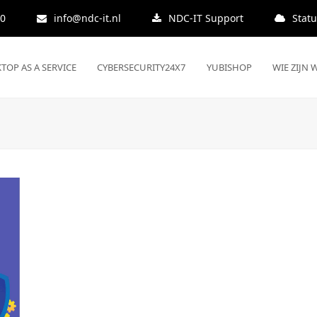
00
info@ndc-it.nl
NDC-IT Support
Stat
TOP AS A SERVICE
CYBERSECURITY24X7
YUBISHOP
WIE ZIJN W