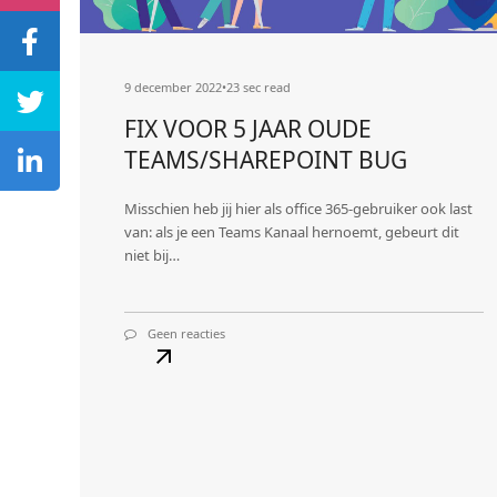
9 december 2022
•
23 sec read
FIX VOOR 5 JAAR OUDE
TEAMS/SHAREPOINT BUG
Misschien heb jij hier als office 365-gebruiker ook last
van: als je een Teams Kanaal hernoemt, gebeurt dit
niet bij…
Geen reacties
op
FIX
VOOR
5
JAAR
OUDE
Lees
TEAMS/SHAREPOINT
meer
BUG
about