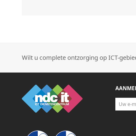
FIX
VOOR
5
JAAR
OUDE
TEAMS/SHAREPOINT
BUG
Wilt u complete ontzorging op ICT-gebie
AANMEL
Uw
e-
mail
adres