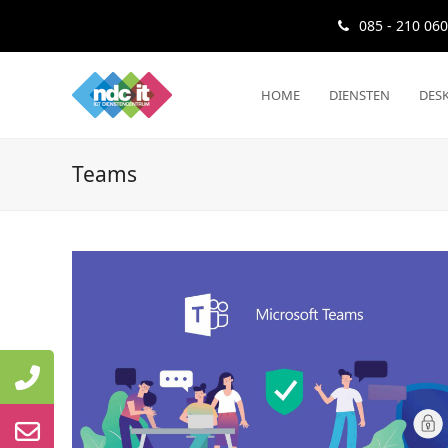
085 - 210 06
HOME
DIENSTEN
DESK
Teams