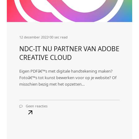
12 december 2022
•
30 sec read
NDC-IT NU PARTNER VAN ADOBE
CREATIVE CLOUD
Eigen PDFâ€™s met digitale handtekening maken?
Fotoâ€™s tot kunst bewerken voor op je website? Of
misschien bezig met het opzetten…
Geen reacties
op
NDC-
IT
NU
PARTNER
VAN
Lees
ADOBE