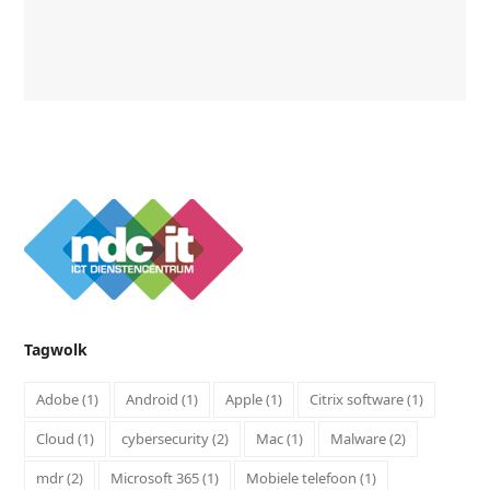
meer
CREATIVE
about
CLOUD
NDC-
IT
NU
PARTNER
VAN
ADOBE
CREATIVE
CLOUD
Tagwolk
Adobe
(1)
Android
(1)
Apple
(1)
Citrix software
(1)
Cloud
(1)
cybersecurity
(2)
Mac
(1)
Malware
(2)
mdr
(2)
Microsoft 365
(1)
Mobiele telefoon
(1)