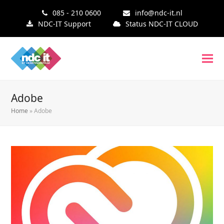
085 - 210 0600
info@ndc-it.nl
NDC-IT Support
Status NDC-IT CLOUD
Adobe
Home
»
Adobe