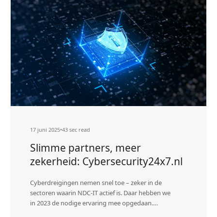
met
Bouwman
NDC-
gaat
IT!
verder
met
NDC-
IT!
17 juni 2025
•
43 sec read
Slimme partners, meer
zekerheid: Cybersecurity24x7.nl
Cyberdreigingen nemen snel toe – zeker in de
sectoren waarin NDC-IT actief is. Daar hebben we
in 2023 de nodige ervaring mee opgedaan.…