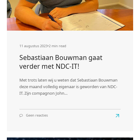
11 augustus 2023
•
2 min read
Sebastiaan Bouwman gaat
verder met NDC-IT!
Met trots laten wij u weten dat Sebastiaan Bouwman
deze maand volledig eigenaar is geworden van NDC-
IT. Zijn compagnon John…
Geen reacties
op
Lees
Sebastiaan
meer
Bouwman
gaat
about
verder
Sebastiaan