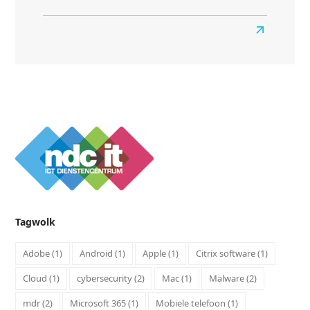
Lees
meer
about
Slimme
partners,
meer
zekerheid: Cy
Tagwolk
Adobe
(1)
Android
(1)
Apple
(1)
Citrix software
(1)
Cloud
(1)
cybersecurity
(2)
Mac
(1)
Malware
(2)
mdr
(2)
Microsoft 365
(1)
Mobiele telefoon
(1)