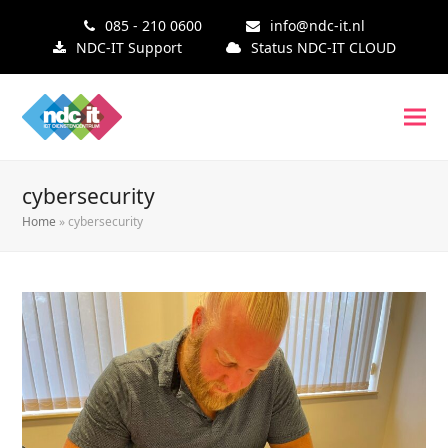
085 - 210 0600
info@ndc-it.nl
NDC-IT Support
Status NDC-IT CLOUD
cybersecurity
Home
»
cybersecurity