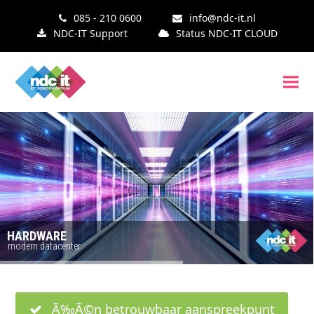
085 - 210 0600
info@ndc-it.nl
NDC-IT Support
Status NDC-IT CLOUD
HARDWARE
modern datacenter
Ã‰Ã©n betrouwbaar aanspreekpunt