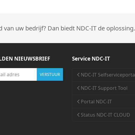
d van uw bedrijf? Dan biedt NDC-IT de oplossing.
DEN NIEUWSBRIEF
Service NDC-IT
NDC-IT Selfserviceporta
VERSTUUR
NDC-IT Support Tool
Portal NDC-IT
Status NDC-IT CLOUD