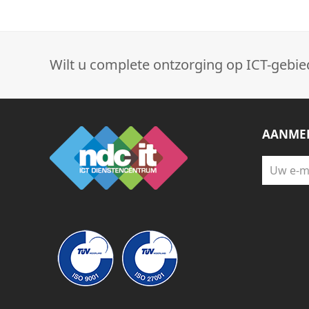
Wilt u complete ontzorging op ICT-gebie
AANMEL
Uw
e-
mail
adres