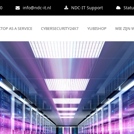
00
info@ndc-it.nl
NDC-IT Support
Stat
TOP AS A SERVICE
CYBERSECURITY24X7
YUBISHOP
WIE ZIJN W