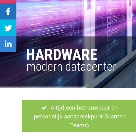
HARDWARE
modern datacenter
Altijd een betrouwbaar en
persoonlijk aanspreekpunt (Klanten
Teams)